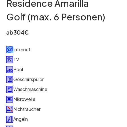
Residence Amarilla
Golf (max. 6 Personen)
ab
304
€
Internet
TV
Pool
Geschirrspüler
Waschmaschine
Mikrowelle
Nichtraucher
Angeln