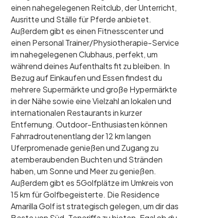
einen nahegelegenen Reitclub, der Unterricht,
Ausritte und Ställe für Pferde anbietet.
Außerdem gibt es einen Fitnesscenter und
einen Personal Trainer/Physiotherapie-Service
im nahegelegenen Clubhaus, perfekt, um
während deines Aufenthalts fit zu bleiben. In
Bezug auf Einkaufen und Essen findest du
mehrere Supermärkte und große Hypermärkte
in der Nähe sowie eine Vielzahl an lokalen und
internationalen Restaurants in kurzer
Entfernung. Outdoor-Enthusiasten können
Fahrradroutenentlang der 12 km langen
Uferpromenade genießen und Zugang zu
atemberaubenden Buchten und Stränden
haben, um Sonne und Meer zu genießen.
Außerdem gibt es 5Golfplätze im Umkreis von
15 km für Golfbegeisterte. Die Residence
Amarilla Golf ist strategisch gelegen, um dir das
Beste von Süd-Teneriffa zu bieten. Egal ob du