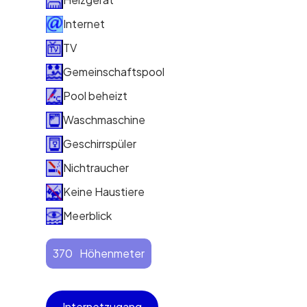
Internet
TV
Gemeinschaftspool
Pool beheizt
Waschmaschine
Geschirrspüler
Nichtraucher
Keine Haustiere
Meerblick
370
Höhenmeter
Internetzugang