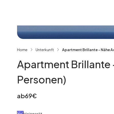
Alle Bilder ansehen
Home
Unterkunft
Apartment Brillante - Nähe A
Apartment Brillante
Personen)
ab
69
€
Heizgerät