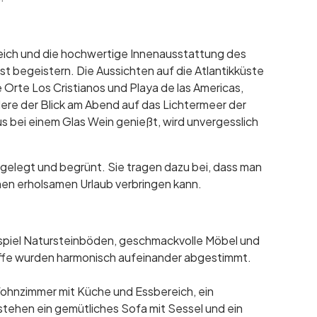
ich und die hochwertige Innenausstattung des
 begeistern. Die Aussichten auf die Atlantikküste
 Orte Los Cristianos und Playa de las Americas,
ere der Blick am Abend auf das Lichtermeer der
 bei einem Glas Wein genießt, wird unvergesslich
elegt und begrünt. Sie tragen dazu bei, dass man
nen erholsamen Urlaub verbringen kann.
spiel Natursteinböden, geschmackvolle Möbel und
ffe wurden harmonisch aufeinander abgestimmt.
 Wohnzimmer mit Küche und Essbereich, ein
tehen ein gemütliches Sofa mit Sessel und ein