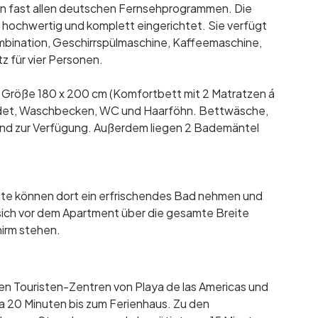
n fast allen deutschen Fernsehprogrammen. Die
- hochwertig und komplett eingerichtet. Sie verfügt
mbination, Geschirrspülmaschine, Kaffeemaschine,
z für vier Personen.
r Größe 180 x 200 cm (Komfortbett mit 2 Matratzen á
idet, Waschbecken, WC und Haarföhn. Bettwäsche,
end zur Verfügung. Außerdem liegen 2 Bademäntel
Gäste können dort ein erfrischendes Bad nehmen und
sich vor dem Apartment über die gesamte Breite
irm stehen.
en Touristen-Zentren von Playa de las Americas und
a 20 Minuten bis zum Ferienhaus. Zu den