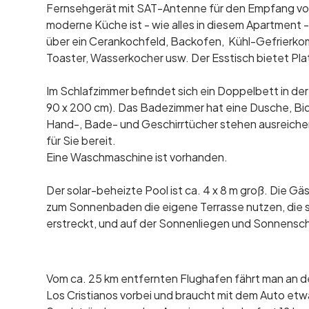
Fernsehgerät mit SAT-Antenne für den Empfang vo
moderne Küche ist - wie alles in diesem Apartment 
über ein Cerankochfeld, Backofen, Kühl-Gefrierko
Toaster, Wasserkocher usw. Der Esstisch bietet Plat
Im Schlafzimmer befindet sich ein Doppelbett in de
90 x 200 cm). Das Badezimmer hat eine Dusche, B
Hand-, Bade- und Geschirrtücher stehen ausreich
für Sie bereit.
Eine Waschmaschine ist vorhanden.
Der solar-beheizte Pool ist ca. 4 x 8 m groß. Die 
zum Sonnenbaden die eigene Terrasse nutzen, die 
erstreckt, und auf der Sonnenliegen und Sonnensch
Vom ca. 25 km entfernten Flughafen fährt man an d
Los Cristianos vorbei und braucht mit dem Auto etw