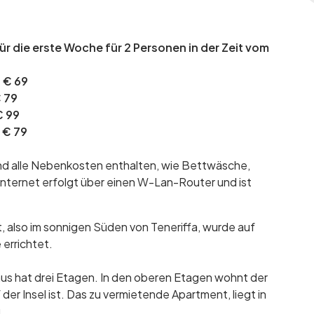
für die erste Woche für 2 Personen in der Zeit vom
t € 69
€ 79
€ 99
 € 79
nd alle Nebenkosten enthalten, wie Bettwäsche,
nternet erfolgt über einen W-Lan-Router und ist
 also im sonnigen Süden von Teneriffa, wurde auf
errichtet.
aus hat drei Etagen. In den oberen Etagen wohnt der
er Insel ist. Das zu vermietende Apartment, liegt in
.