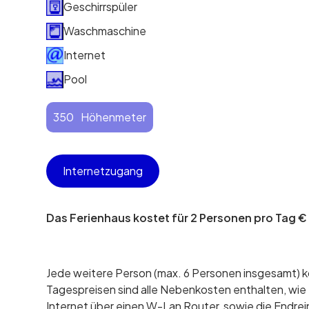
Geschirrspüler
Waschmaschine
Internet
Pool
350
Höhenmeter
Internetzugang
Das Ferienhaus kostet für 2 Personen pro Tag €
Jede weitere Person (max. 6 Personen insgesamt) k
Tagespreisen sind alle Nebenkosten enthalten, w
Internet über einen W-Lan Router, sowie die Endre