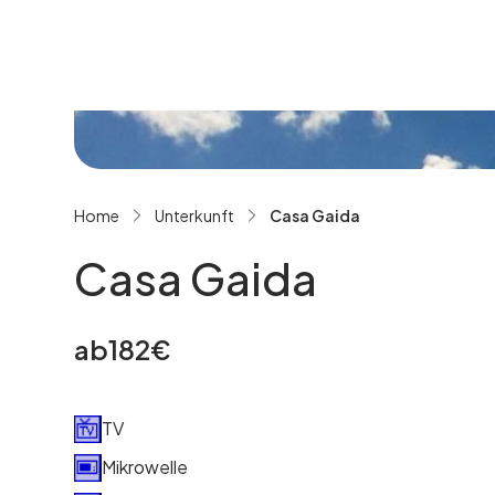
Alle Bilder ansehen
Home
Unterkunft
Casa Gaida
Casa Gaida
ab
182
€
TV
Mikrowelle