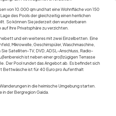
esen von 10.000 qm und hat eine Wohnfläche von 150
age des Pools der gleichzeitig einen herrlichen
llt. So können Sie jederzeit den wunderbaren
auf Ihre Privatsphäre zu verzichten.
hebett und ein weiteres mit zwei Einzelbetten. Eine
nfeld, Mikrowelle, Geschirrspüler, Waschmaschine,
n Sie Satelliten-TV, DVD, ADSL-Anschluss, Radio-
 Außenbereich ist neben einer großzügigen Terrasse
hle. Der Pool rundet das Angebot ab. Es befindet sich
it Bettwäsche ist für 40 Euro pro Aufenthalt
 Wanderungen in die heimische Umgebung starten.
re in der Bergregion Gaida.