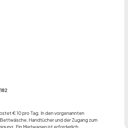
 182
ostet € 10 pro Tag. In den vorgenannten
ie Bettwäsche, Handtücher und der Zugang zum
inigung
.
Ein Mietwagen ist erforderlich.