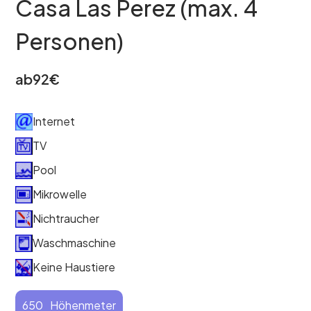
Casa Las Perez (max. 4
Personen)
ab
92
€
Internet
TV
Pool
Mikrowelle
Nichtraucher
Waschmaschine
Keine Haustiere
650
Höhenmeter