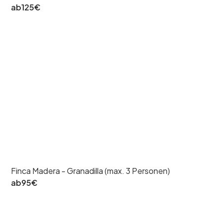
ab
125
€
Finca Madera - Granadilla (max. 3 Personen)
ab
95
€