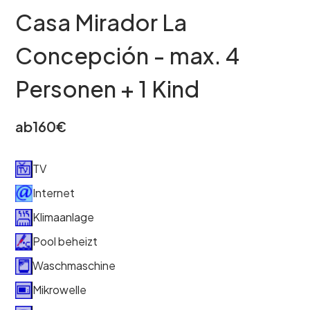
Casa Mirador La
Concepción - max. 4
Personen + 1 Kind
ab
160
€
TV
Internet
Klimaanlage
Pool beheizt
Waschmaschine
Mikrowelle