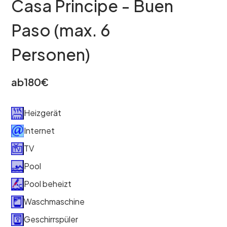
Casa Principe - Buen
Paso (max. 6
Personen)
ab
180
€
Heizgerät
Internet
TV
Pool
Pool beheizt
Waschmaschine
Geschirrspüler