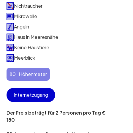
Nichtraucher
Mikrowelle
Angeln
Haus in Meeresnähe
Keine Haustiere
Meerblick
80
Höhenmeter
Internetzugang
Der Preis beträgt für 2 Personen pro Tag €
180