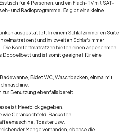
sstisch für 4 Personen, und ein Flach-TV mit SAT-
seh- und Radioprogramme. Es gibt eine kleine
änken ausgestattet. In einem Schlafzimmer en Suite
Einzelmatratzen ) und im zweiten Schlafzimmer
cm. Die Komfortmatratzen bieten einen angenehmen
s Doppellbett und ist somit geeignet für eine
r Badewanne, Bidet WC, Waschbecken, einmal mit
aschmaschine.
 zur Benutzung ebenfalls bereit.
asse ist Meerblick gegeben.
te wie Cerankochfeld, Backofen,
Kaffeemaschine, Toaster usw.
usreichender Menge vorhanden, ebenso die