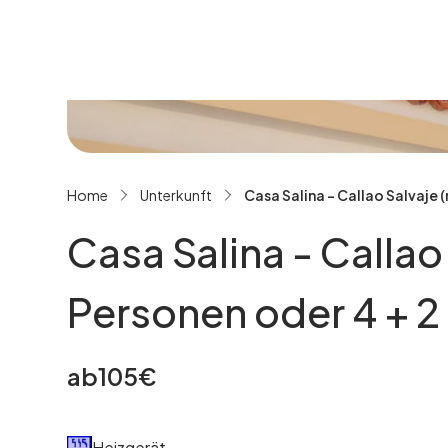
Alle Bilder ansehen
Home
Unterkunft
Casa Salina - Callao Salvaje (
Casa Salina - Callao
Personen oder 4 + 2
ab
105
€
Heizgerät