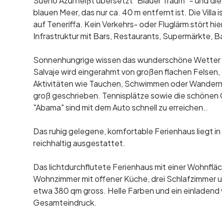
Sueño Azul heißt übersetzt "Blauer Traum" - und die 
blauen Meer, das nur ca. 40 m entfernt ist. Die Villa 
auf Teneriffa. Kein Verkehrs- oder Fluglärm stört hie
Infrastruktur mit Bars, Restaurants, Supermärkte
Sonnenhungrige wissen das wunderschöne Wetter d
Salvaje wird eingerahmt von großen flachen Felsen
Aktivitäten wie Tauchen, Schwimmen oder Wandern 
groß geschrieben. Tennisplätze sowie die schönen 
"Abama" sind mit dem Auto schnell zu erreichen..
Das ruhig gelegene, komfortable Ferienhaus liegt i
reichhaltig ausgestattet.
Das lichtdurchflutete Ferienhaus mit einer Wohnflä
Wohnzimmer mit offener Küche, drei Schlafzimmer 
etwa 380 qm gross. Helle Farben und ein einladen
Gesamteindruck.