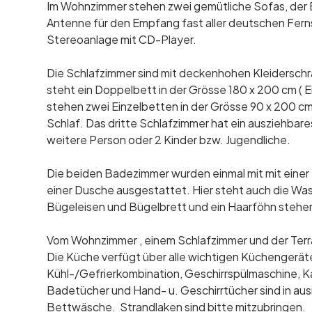
Im Wohnzimmer stehen zwei gemütliche Sofas, der E
Antenne für den Empfang fast aller deutschen Fern
Stereoanlage mit CD-Player.
Die Schlafzimmer sind mit deckenhohen Kleiderschr
steht ein Doppelbett in der Grösse 180 x 200 cm ( 
stehen zwei Einzelbetten in der Grösse 90 x 200 
Schlaf. Das dritte Schlafzimmer hat ein ausziehbare
weitere Person oder 2 Kinder bzw. Jugendliche.
Die beiden Badezimmer wurden einmal mit mit eine
einer Dusche ausgestattet. Hier steht auch die W
Bügeleisen und Bügelbrett und ein Haarföhn stehen
Vom Wohnzimmer , einem Schlafzimmer und der Terr
Die Küche verfügt über alle wichtigen Küchengerä
Kühl-/Gefrierkombination, Geschirrspülmaschine, 
Badetücher und Hand- u. Geschirrtücher sind in a
Bettwäsche. Strandlaken sind bitte mitzubringen.