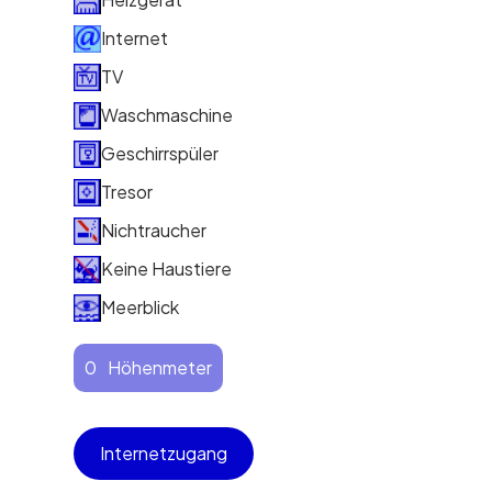
Internet
TV
Waschmaschine
Geschirrspüler
Tresor
Nichtraucher
Keine Haustiere
Meerblick
0
Höhenmeter
Internetzugang