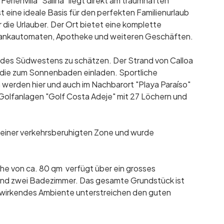
Ferienvilla "Salina" liegt direkt am traumhaften
ist eine ideale Basis für den perfekten Familienurlaub
r die Urlauber. Der Ort bietet eine komplette
, Bankautomaten, Apotheke und weiteren Geschäften.
es Südwestens zu schätzen. Der Strand von Calloa
, die zum Sonnenbaden einladen. Sportliche
werden hier und auch im Nachbarort "Playa Paraíso"
Golfanlagen "Golf Costa Adeje" mit 27 Löchern und
n einer verkehrsberuhigten Zone und wurde
che von ca. 80 qm verfügt über ein grosses
und zwei Badezimmer. Das gesamte Grundstück ist
d wirkendes Ambiente unterstreichen den guten