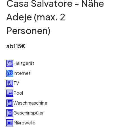
Casa Salvatore - Nähe
Adeje (max. 2
Personen)
ab
115
€
Heizgerät
Internet
TV
Pool
Waschmaschine
Geschirrspüler
Mikrowelle