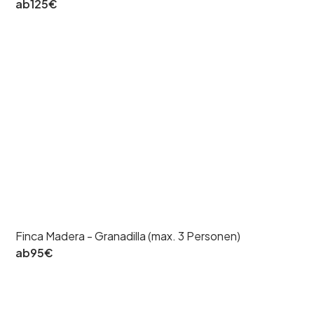
ab
125
€
Finca Madera - Granadilla (max. 3 Personen)
ab
95
€