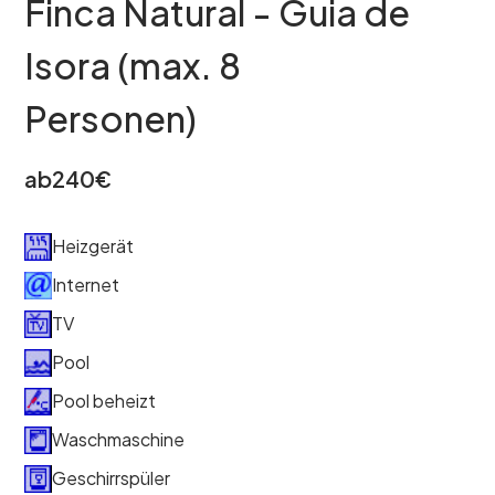
Finca Natural - Guia de
Isora (max. 8
Personen)
ab
240
€
Heizgerät
Internet
TV
Pool
Pool beheizt
Waschmaschine
Geschirrspüler