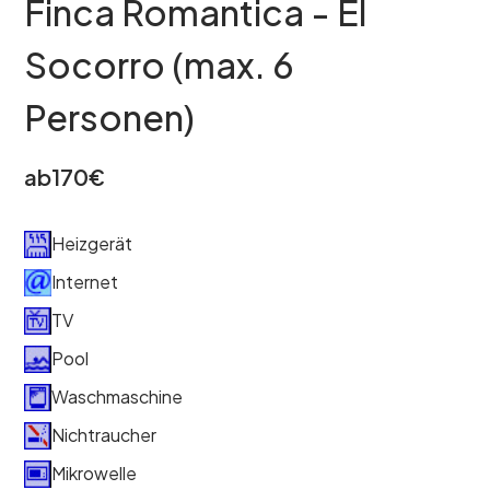
Finca Romantica - El
Socorro (max. 6
Personen)
ab
170
€
Heizgerät
Internet
TV
Pool
Waschmaschine
Nichtraucher
Mikrowelle