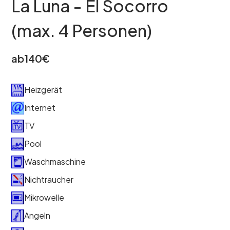
La Luna - El Socorro
(max. 4 Personen)
ab
140
€
Heizgerät
Internet
TV
Pool
Waschmaschine
Nichtraucher
Mikrowelle
Angeln