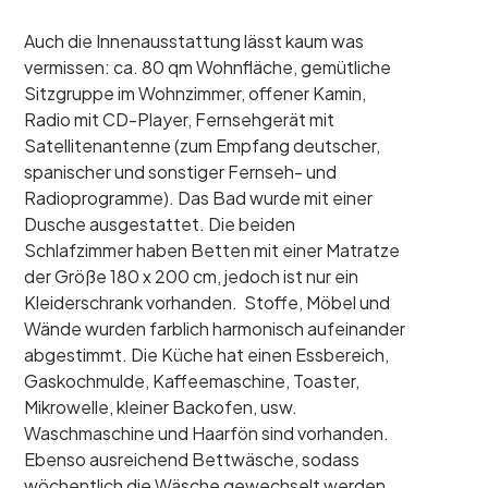
Auch die Innenausstattung lässt kaum was
vermissen: ca. 80 qm Wohnfläche, gemütliche
Sitzgruppe im Wohnzimmer, offener Kamin,
Radio mit CD-Player, Fernsehgerät mit
Satellitenantenne (zum Empfang deutscher,
spanischer und sonstiger Fernseh- und
Radioprogramme). Das Bad wurde mit einer
Dusche ausgestattet. Die beiden
Schlafzimmer haben Betten mit einer Matratze
der Größe 180 x 200 cm, jedoch ist nur ein
Kleiderschrank vorhanden. Stoffe, Möbel und
Wände wurden farblich harmonisch aufeinander
abgestimmt. Die Küche hat einen Essbereich,
Gaskochmulde, Kaffeemaschine, Toaster,
Mikrowelle, kleiner Backofen, usw.
Waschmaschine und Haarfön sind vorhanden.
Ebenso ausreichend Bettwäsche, sodass
wöchentlich die Wäsche gewechselt werden