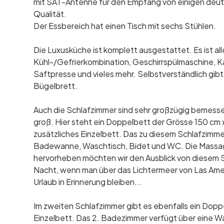
mit SAT-Antenne für den Empfang von einigen deut
Qualität.
Der Essbereich hat einen Tisch mit sechs Stühlen.
Die Luxusküche ist komplett ausgestattet. Es ist a
Kühl-/Gefrierkombination, Geschirrspülmaschine, 
Saftpresse und vieles mehr. Selbstverständlich gi
Bügelbrett.
Auch die Schlafzimmer sind sehr großzügig bemess
groß. Hier steht ein Doppelbett der Grösse 150 cm 
zusätzliches Einzelbett. Das zu diesem Schlafzim
Badewanne, Waschtisch, Bidet und WC. Die Massa
hervorheben möchten wir den Ausblick von diesem 
Nacht, wenn man über das Lichtermeer von Las Amer
Urlaub in Erinnerung bleiben...
Im zweiten Schlafzimmer gibt es ebenfalls ein Dopp
Einzelbett. Das 2. Badezimmer verfügt über eine