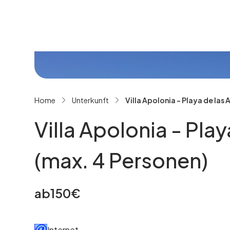
Alle Bilder ansehen
Home
Unterkunft
Villa Apolonia - Playa de las
Villa Apolonia - Pla
(max. 4 Personen)
ab
150
€
Internet