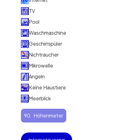
TV
Pool
Waschmaschine
Geschirrspüler
Nichtraucher
Mikrowelle
Angeln
Keine Haustiere
Meerblick
90
Höhenmeter
Internetzugang