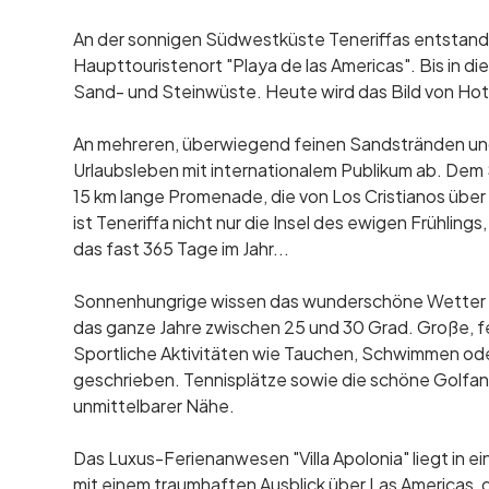
An der sonnigen Südwestküste Teneriffas entstand i
Haupttouristenort "Playa de las Americas". Bis in di
Sand- und Steinwüste. Heute wird das Bild von Ho
An mehreren, überwiegend feinen Sandstränden und i
Urlaubsleben mit internationalem Publikum ab. Dem
15 km lange Promenade, die von Los Cristianos über 
ist Teneriffa nicht nur die Insel des ewigen Frühlin
das fast 365 Tage im Jahr...
Sonnenhungrige wissen das wunderschöne Wetter d
das ganze Jahre zwischen 25 und 30 Grad. Große, 
Sportliche Aktivitäten wie Tauchen, Schwimmen ode
geschrieben. Tennisplätze sowie die schöne Golfanl
unmittelbarer Nähe.
Das Luxus-Ferienanwesen "Villa Apolonia" liegt in e
mit einem traumhaften Ausblick über Las Americas, 