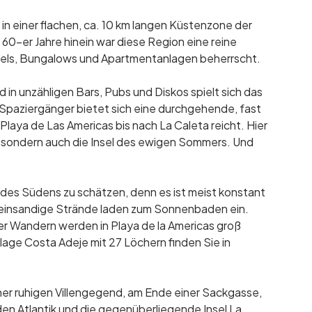
n einer flachen, ca. 10 km langen Küstenzone der
e 60-er Jahre hinein war diese Region eine reine
tels, Bungalows und Apartmentanlagen beherrscht.
n unzähligen Bars, Pubs und Diskos spielt sich das
 Spaziergänger bietet sich eine durchgehende, fast
Playa de Las Americas bis nach La Caleta reicht. Hier
gs, sondern auch die Insel des ewigen Sommers. Und
es Südens zu schätzen, denn es ist meist konstant
feinsandige Strände laden zum Sonnenbaden ein.
r Wandern werden in Playa de la Americas groß
age Costa Adeje mit 27 Löchern finden Sie in
iner ruhigen Villengegend, am Ende einer Sackgasse,
den Atlantik und die gegenüberliegende Insel La