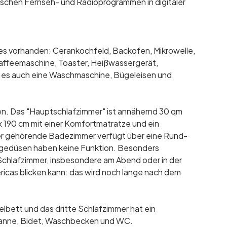
schen Fernseh- und Radioprogrammen in digitaler
lles vorhanden: Cerankochfeld, Backofen, Mikrowelle,
Kaffeemaschine, Toaster, Heißwassergerät,
bt es auch eine Waschmaschine, Bügeleisen und
en. Das "Hauptschlafzimmer" ist annähernd 30 qm
x 190 cm mit einer Komfortmatratze und ein
mer gehörende Badezimmer verfügt über eine Rund-
gedüsen haben keine Funktion. Besonders
Schlafzimmer, insbesondere am Abend oder in der
icas blicken kann: das wird noch lange nach dem
elbett und das dritte Schlafzimmer hat ein
 Wanne, Bidet, Waschbecken und WC.