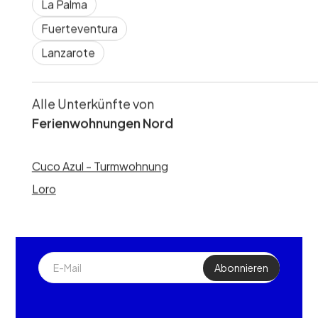
La Palma
Fuerteventura
Lanzarote
Alle Unterkünfte von
Ferienwohnungen Nord
Cuco Azul - Turmwohnung
Erleben Sie ihren Traumurlaub auf unserer schönen
Insel.
Loro
Newsletter