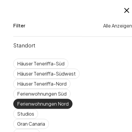
mit uns
Kontaktieren Sie uns für personalisierte
Reiseempfehlungen und erleben Sie einen
Filter
Alle Anzeigen
unvergesslichen Urlaub.
Kontakt
Standort
Häuser Teneriffa-Süd
Häuser Teneriffa-Südwest
Häuser Teneriffa-Nord
Ferienwohnungen Süd
Ferienwohnungen Nord
Studios
Gran Canaria